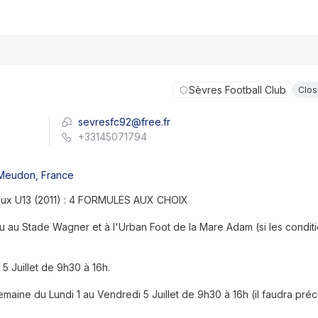
Sèvres Football Club
Clo
sevresfc92@free.fr
+33145071794
 Meudon, France
 aux U13 (2011) : 4 FORMULES AUX CHOIX
au Stade Wagner et à l'Urban Foot de la Mare Adam (si les conditi
 5 Juillet de 9h30 à 16h.
emaine du Lundi 1 au Vendredi 5 Juillet de 9h30 à 16h (il faudra préci